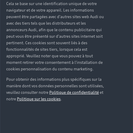
sur-mesure
Cela se base sur une identification unique de votre
navigateur et de votre appareil. Les informations
Découvrez nos solutions et services Audi Business
peuvent être partagées avec d'autres sites web Audi ou
pensés pour faciliter votre mobilité professionnelle.
avec des tiers tels que les distributeurs et les
De la fiscalité à la connectivité, nos experts vous
annonceurs Audi, afin que le contenu publicitaire qui
peut vous être présenté sur d'autres sites internet soit
accompagnent pour trouver les avantages et les
pertinent. Ces cookies sont souvent liés à des
solutions adaptés aux besoins de votre activité.
fonctionnalités de sites tiers, lorsque cela est
approprié. Veuillez noter que vous pouvez à tout
Nous contacter
moment retirer votre consentement à l'installation de
cookies personnalisation du contenu marketing.
Pour obtenir des informations plus spécifiques sur la
manière dont vos données personnelles sont utilisées,
veuillez consulter notre
Politique de confidentialité
et
notre
Politique sur les cookies
.
Trouvez la
solution de
financement