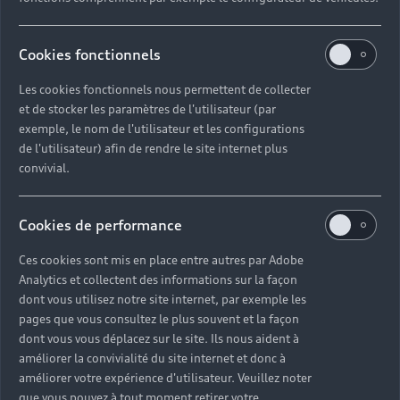
Audi pour les
professionnels
Cookies fonctionnels
Les cookies fonctionnels nous permettent de collecter
Accédez à toute l’excellence Audi avec nos
et de stocker les paramètres de l'utilisateur (par
différentes gammes aux technologies innovantes
exemple, le nom de l'utilisateur et les configurations
et aux finitions haut de gamme. Contactez-nous
de l'utilisateur) afin de rendre le site internet plus
pour échanger et trouver un modèle
convivial.
correspondant à vos besoins.
Cookies de performance
Nous contacter
Ces cookies sont mis en place entre autres par Adobe
Analytics et collectent des informations sur la façon
dont vous utilisez notre site internet, par exemple les
pages que vous consultez le plus souvent et la façon
dont vous vous déplacez sur le site. Ils nous aident à
améliorer la convivialité du site internet et donc à
améliorer votre expérience d'utilisateur. Veuillez noter
que vous pouvez à tout moment retirer votre