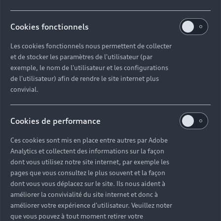
Votre devis en quelques clics
Cookies fonctionnels
Suivez ces étapes pour accéder à notre catalogue de
Les cookies fonctionnels nous permettent de collecter
prestations adapté à votre Audi, prendre rendez-vous
et de stocker les paramètres de l'utilisateur (par
et payer en toute simplicité.
exemple, le nom de l'utilisateur et les configurations
de l'utilisateur) afin de rendre le site internet plus
convivial.
Se munir de son numéro d’immatriculation
Sélectionner le Partenaire proche de chez soi
Cookies de performance
Ajouter les prestations au panier selon ses
Ces cookies sont mis en place entre autres par Adobe
besoins
Analytics et collectent des informations sur la façon
Prendre rendez-vous en ligne au créneau de son
dont vous utilisez notre site internet, par exemple les
pages que vous consultez le plus souvent et la façon
choix
dont vous vous déplacez sur le site. Ils nous aident à
Payer en ligne rapidement et de manière
améliorer la convivialité du site internet et donc à
sécurisée
améliorer votre expérience d'utilisateur. Veuillez noter
que vous pouvez à tout moment retirer votre