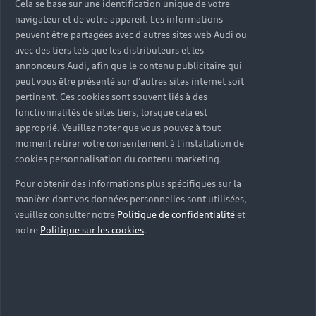
Cela se base sur une identification unique de votre
navigateur et de votre appareil. Les informations
peuvent être partagées avec d'autres sites web Audi ou
avec des tiers tels que les distributeurs et les
annonceurs Audi, afin que le contenu publicitaire qui
Tous nos services pensés
peut vous être présenté sur d'autres sites internet soit
pertinent. Ces cookies sont souvent liés à des
pour votre tranquillité
fonctionnalités de sites tiers, lorsque cela est
approprié. Veuillez noter que vous pouvez à tout
d’esprit
moment retirer votre consentement à l'installation de
cookies personnalisation du contenu marketing.
Nous mettons à votre disposition un ensemble de
services exclusifs, en atelier et en ligne, pour rendre
Pour obtenir des informations plus spécifiques sur la
l’entretien et la réparation de votre Audi toujours
manière dont vos données personnelles sont utilisées,
plus simple, fluide et rapide au quotidien.
veuillez consulter notre
Politique de confidentialité
et
›
Véhicule de remplacement
notre
Politique sur les cookies
.
›
Service voiturier
›
Audi Twin Service
›
Horaires élargis