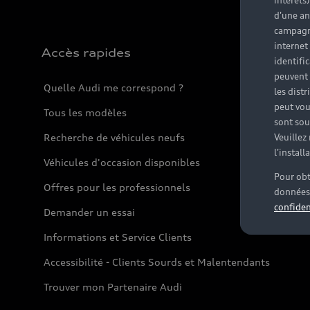
intérêts
d'une an
campagne
internet
Accès rapides
identifi
peuvent 
Quelle Audi me correspond ?
les dist
peut vou
Tous les modèles
sont souv
Recherche de véhicules neufs
Veuillez
l'instal
Véhicules d'occasion disponibles
Pour obt
Offres pour les professionnels
données 
confiden
Demander un essai
Informations et Service Clients
Accessibilité - Clients Sourds et Malentendants
Trouver mon Partenaire Audi