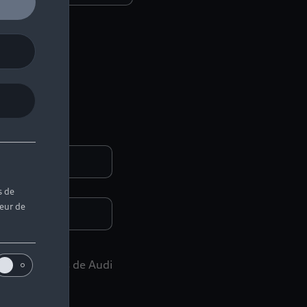
s de
teur de
des événements de Audi