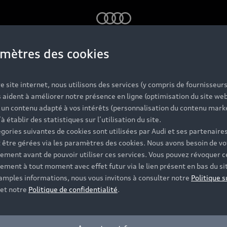
Audi
mètres des cookies
e formulaire pour être m
e site internet, nous utilisons des services (y compris de fournisseurs
votre Partenaire Audi.
 aident à améliorer notre présence en ligne (optimisation du site web
r un contenu adapté à vos intérêts (personnalisation du contenu mark
’à établir des statistiques sur l’utilisation du site.
gories suivantes de cookies sont utilisées par Audi et ses partenaires
 être gérées via les paramètres des cookies. Nous avons besoin de vo
Modèle*
ement avant de pouvoir utiliser ces services. Vous pouvez révoquer c
ement à tout moment avec effet futur via le lien présent en bas du si
 amples informations, nous vous invitons à consulter notre
Politique s
et notre
Politique de confidentialité
.
Code postal*