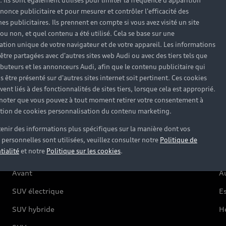
). Ils sont également utilisés pour limiter la fréquence d'apparition
nonce publicitaire et pour mesurer et contrôler l'efficacité des
s publicitaires. Ils prennent en compte si vous avez visité un site
 ou non, et quel contenu a été utilisé. Cela se base sur une
Modèles
A
cation unique de votre navigateur et de votre appareil. Les informations
être partagées avec d'autres sites web Audi ou avec des tiers tels que
ributeurs et les annonceurs Audi, afin que le contenu publicitaire qui
s être présenté sur d'autres sites internet soit pertinent. Ces cookies
Électrique
O
ent liés à des fonctionnalités de sites tiers, lorsque cela est approprié.
 noter que vous pouvez à tout moment retirer votre consentement à
Hybride rechargeable
C
lation de cookies personnalisation du contenu marketing.
Citadine
Ré
enir des informations plus spécifiques sur la manière dont vos
Compacte
F
personnelles sont utilisées, veuillez consulter notre
Politique de
tialité
et notre
Politique sur les cookies
.
Berline
G
Avant
Au
SUV électrique
Es
SUV hybride
H