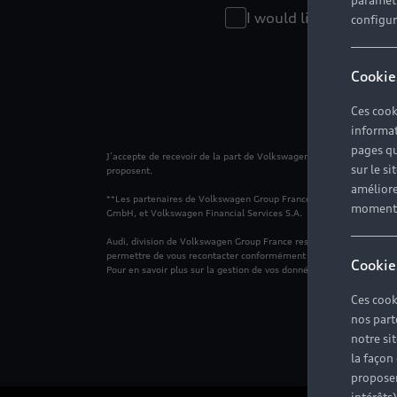
paramètr
I would like to receiv
configura
Cookie
Ces cook
informat
pages qu
J’accepte de recevoir de la part de Volkswagen Group France et de 
sur le si
proposent.
améliore
**Les partenaires de Volkswagen Group France sont les membres 
moment r
GmbH, et Volkswagen Financial Services S.A.
Audi, division de Volkswagen Group France responsable du traiteme
permettre de vous recontacter conformément à votre demande ainsi 
Cookie
Pour en savoir plus sur la gestion de vos données personnelles et po
Ces cook
nos part
notre si
la façon
proposer