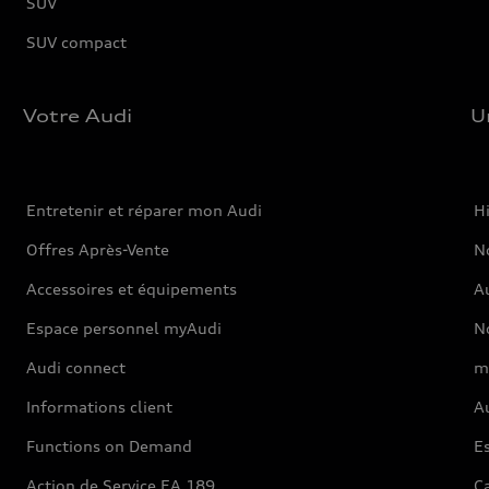
SUV
SUV compact
Votre Audi
U
Entretenir et réparer mon Audi
Hi
Offres Après-Vente
No
Accessoires et équipements
A
Espace personnel myAudi
N
Audi connect
m
Informations client
Au
Functions on Demand
Es
Action de Service EA 189
Ca