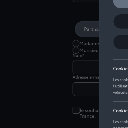
Particulier
Madame
Monsieur
Nom*
Cookie
Adresse e-mail*
Les cook
l'utilis
véhicule
Je souhaite recevoir 
Cookie
France.
Les cook