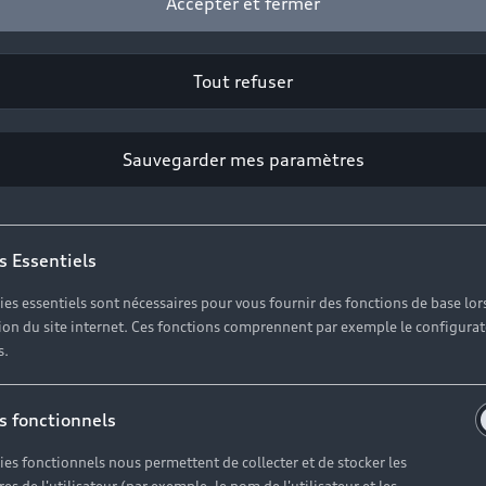
Accepter et fermer
Tout refuser
Professionnel
Sauvegarder mes paramètres
Prénom*
s Essentiels
Téléphone*
ies essentiels sont nécessaires pour vous fournir des fonctions de base lor
ation du site internet. Ces fonctions comprennent par exemple le configura
s.
l’actualité, des offres commerciales et des invitations à 
s fonctionnels
ies fonctionnels nous permettent de collecter et de stocker les