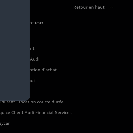
Retour en haut
chat et location
ffres du moment
onfigurer mon Audi
servation et option d'achat
inancer mon Audi
aranties Audi
di rent : location courte durée
pace Client Audi Financial Services
eycar