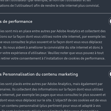
es de l'utilisateur (par exemple, le nom de l'utilisateur et les
e the newsletter.
tions de l'utilisateur) afin de rendre le site internet plus convivial.
s de performance
Envoyer
ies sont mis en place entre autres par Adobe Analytics et collectent des
ions sur la façon dont vous utilisez notre site internet, par exemple les
e vous consultez le plus souvent et la façon dont vous vous déplacez
ses partenaires**, des offres commerciales y compris des offres personnalisées en fonction
te. Ils nous aident à améliorer la convivialité du site internet et donc à
r votre expérience d'utilisateur. Veuillez noter que vous pouvez à tout
du réseau agréé de Volkswagen Group France et les établissements qui permettent le fin
etirer votre consentement à l'installation de cookies de performance.
nt, traite les données à caractère personnel recueillies dans ce formulaire pour répondre 
que, si vous y avez consenti, pour vous envoyer nos offres commerciales et nos actualités
s Personnalisation du contenu marketing
ur exercer vos droits, veuillez consulter notre
politique de confidentialité
.
ies sont placés entre autres par Adobe Analytics, mais également par
enaires. Ils collectent des informations sur la façon dont vous utilisez
te internet, par exemple les pages que vous consultez le plus souvent et
 dont vous vous déplacez sur le site. L'objectif de ces cookies est de vous
 un contenu personnalisé (plus pertinent pour vous et adapté à vos